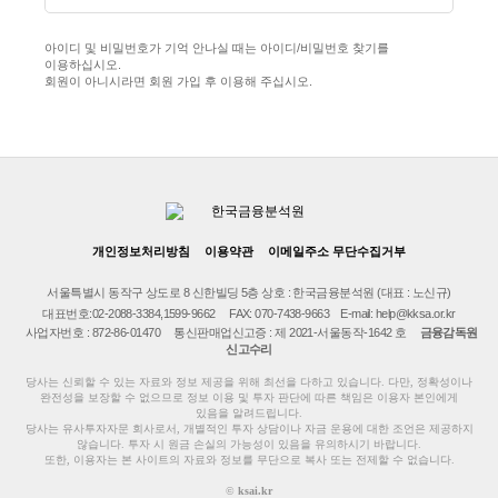
아이디 및 비밀번호가 기억 안나실 때는 아이디/비밀번호 찾기를
이용하십시오.
회원이 아니시라면 회원 가입 후 이용해 주십시오.
개인정보처리방침
이용약관
이메일주소 무단수집거부
서울특별시 동작구 상도로 8 신한빌딩 5층 상호 : 한국금융분석원 (대표 : 노신규)
대표번호:02-2088-3384,1599-9662
FAX: 070-7438-9663
E-mail: help@kksa.or.kr
사업자번호 : 872-86-01470 통신판매업신고증 : 제 2021-서울동작-1642 호
금융감독원
신고수리
당사는 신뢰할 수 있는 자료와 정보 제공을 위해 최선을 다하고 있습니다. 다만, 정확성이나
완전성을 보장할 수 없으므로 정보 이용 및 투자 판단에 따른 책임은 이용자 본인에게
있음을 알려드립니다.
당사는 유사투자자문 회사로서, 개별적인 투자 상담이나 자금 운용에 대한 조언은 제공하지
않습니다. 투자 시 원금 손실의 가능성이 있음을 유의하시기 바랍니다.
또한, 이용자는 본 사이트의 자료와 정보를 무단으로 복사 또는 전제할 수 없습니다.
©
ksai.kr